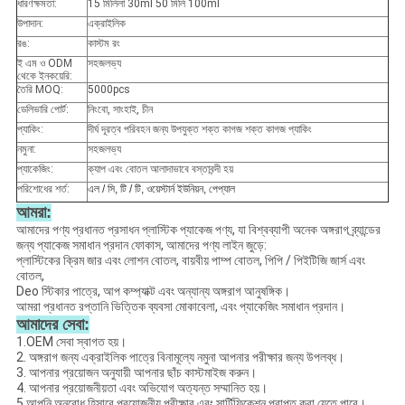
ধারণক্ষমতা:
15 মিলিলা 30ml 50 মিলি 100ml
উপাদান:
এক্রাইলিক
রঙ:
কাস্টম রং
ই এম ও ODM
সহজলভ্য
থেকে ইনকয়েরি:
তৈরি MOQ:
5000pcs
ডেলিভারি পোর্ট:
নিংবো, সাংহাই, চীন
প্যাকিং:
দীর্ঘ দূরত্ব পরিবহন জন্য উপযুক্ত শক্ত কাগজ শক্ত কাগজ প্যাকিং
নমুনা:
সহজলভ্য
প্যাকেজিং:
ক্যাপ এবং বোতল আলাদাভাবে বস্তাবন্দী হয়
পরিশোধের শর্ত:
এল / সি, টি / টি, ওয়েস্টার্ন ইউনিয়ন, পেপ্যাল
আমরা:
আমাদের পণ্য প্রধানত প্রসাধন প্লাস্টিক প্যাকেজ পণ্য, যা বিশ্বব্যাপী অনেক অঙ্গরাগ ব্র্যান্ডের
জন্য প্যাকেজ সমাধান প্রদান ফোকাস, আমাদের পণ্য লাইন জুড়ে:
প্লাস্টিকের ক্রিম জার এবং লোশন বোতল, বায়বীয় পাম্প বোতল, পিপি / পিইটিজি জার্স এবং
বোতল,
Deo স্টিকার পাত্রে, আপ কম্প্যাক্ট এবং অন্যান্য অঙ্গরাগ আনুষঙ্গিক।
আমরা প্রধানত রপ্তানি ভিত্তিক ব্যবসা মোকাবেলা, এবং প্যাকেজিং সমাধান প্রদান।
আমাদের সেবা:
1.OEM সেবা স্বাগত হয়।
2. অঙ্গরাগ জন্য এক্রাইলিক পাত্রে বিনামূল্যে নমুনা আপনার পরীক্ষার জন্য উপলব্ধ।
3. আপনার প্রয়োজন অনুযায়ী আপনার ছাঁচ কাস্টমাইজ করুন।
4. আপনার প্রয়োজনীয়তা এবং অভিযোগ অত্যন্ত সম্মানিত হয়।
5.আপনি অনুরোধ হিসাবে প্রয়োজনীয় পরীক্ষার এবং সার্টিফিকেশন প্রাপ্ত করা যেতে পারে।