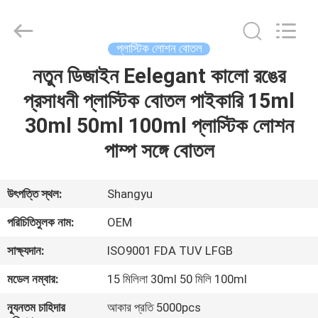
Shangyu
Haojin
Plastic
Co.,
Ltd..
প্লাস্টিক লোশন বোতল
All
Rights
নতুন ডিজাইন Eelegant কালো রঙের
বাড়ি
Reserved.
প্রসাধনী প্লাস্টিক বোতল পাইকারি 15ml
পণ্য
30ml 50ml 100ml প্লাস্টিক লোশন
পাম্প সঙ্গে বোতল
আমাদের
সম্পর্কে
উৎপত্তি স্থল:
Shangyu
পরিচিতিমুলক নাম:
OEM
কারখানা
সাক্ষ্যদান:
ISO9001 FDA TUV LFGB
ভ্রমণ
মডেল নম্বার:
15 মিলিলা 30ml 50 মিলি 100ml
মান
ন্যূনতম চাহিদার
আকার প্রতি 5000pcs