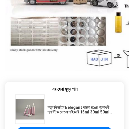
এর সেরা মূল্য পান
নতুন ডিজাইন Eelegant কালো রঙের প্রসাধনী
প্লাস্টিক বোতল পাইকারি 15ml 30ml 50ml
100ml প্লাস্টিক লোশন পাম্প সঙ্গে বোতল