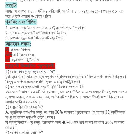
পেমেন্ট:
আমরা সাধারণত T / T স্বীকার করি, যদি আপনি T / T গ্রহণ করতে না পারেন তবে দয়া
করে পেমেন্ট মেয়াদে ই-মেইল পাঠান
প্যাকিং এবং শিপিং:
1. আপনার পণ্য নিরাপদ পালন জন্য স্ট্যান্ডার্ড রপ্তানি প্যাকিং
2. গ্রাহকের প্রয়োজনীয়তা হিসাবে প্যাকিং শেষ
3. আপনার পছন্দ জন্য বিভিন্ন পরিবহন উপায়
আমাদের লক্ষ্য:
W
কার্যক্ষম বিপণন
আমি
অবিশ্বাস্য সেবা
এন
নতুন সম্পদ ইন্টিগ্রেশন
প্রায়শই জিজ্ঞাসিত প্রশ্নাবলী:
1) আমরা বিনামূল্যে নমুনা পেতে পারি?
হ্যা, তুমি পারো. আমাদের নমুনা শুধুমাত্র গ্রাহকদের জন্য অর্ডার নিশ্চিত করার জন্য বিনামূল্যে।
কিন্তু এক্সপ্রেস জন্য মালবাহী ক্রেতা এর অ্যাকাউন্টে হয়।
2) কম সময়ের মধ্যে একটি মূল্য উদ্ধৃতি কিভাবে পেতে পারি?
যখন আপনি আমাদের একটি তদন্ত পাঠান, দয়া করে নিশ্চিত করুন যে সমস্ত বিবরণ, যেমন মডেল
ন, পণ্য আকার, এবং নল লম্বা, রঙ, অর্ডার পরিমাণ হিসাবে। আমরা শীঘ্রই সম্পূর্ণ বিবরণ সঙ্গে
আপনি কোটা পাঠাতে হবে।
3) স্বাভাবিক সীসা সময় কি?
A. প্লাস্টিক পণ্যগুলির জন্য, আপনার 30% আমানত গ্রহণ করার পর আমরা 35 কার্যদিবসের
মধ্যে আপনাকে পণ্যগুলি প্রেরণ করব।
বি অ্যালুমিনিয়াম পণ্য জন্য, ডেলিভারি সময় 40-45 দিন পরে আমরা আপনার 30% আমানত
পেয়েছি
4) আপনার পেমেন্ট শব্দটি কি?