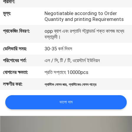
পরিমাণ:
নিয়ন্ত্রণ
মূল্য:
Negotiatable according to Order
Quantity and printing Requirements
যোগাযোগ
প্যাকেজিং বিবরণ:
opp ব্যাগ এবং রপ্তানি স্ট্যান্ডার্ড শক্ত কাগজ মধ্যে
করুন
বস্তাবন্দী।
ডেলিভারি সময়:
30-35 কর্ম দিবস
উদ্ধৃতির
পরিশোধের শর্ত:
এল / সি, টি / টি, ওয়েস্টার্ন ইউনিয়ন
জন্য
যোগানের ক্ষমতা:
প্রতি সপ্তাহে 10000pcs
আবেদন
লক্ষণীয় করা:
,
প্লাস্টিক লোশন জার
প্লাস্টিকের লোশন পাত্রে
সাইট
ভালো দাম
ম্যাপ
PRIVACY