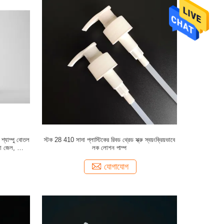
শ্যাম্পু বোতল
স্টক 28 410 সাদা প্লাস্টিকের রিবড থ্রেড স্ক্রু স্বয়ংক্রিয়ভাবে
রনা জেল, লোশন
লক লোশন পাম্প
যোগাযোগ