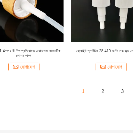
.4cc / টি শিশু প্রতিরোধক এয়ারলেস কসমেটিক
হোয়াইট প্লাস্টিক 28 410 অটো লক স্ক্রু ল
লোশন পাম্প
যোগাযোগ
যোগাযোগ
1
2
3