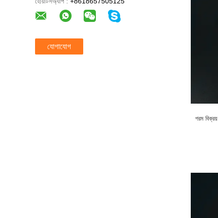
হোয়াটসঅ্যাপ :
+8618657505125
যোগাযোগ
গরম বিক্রয়