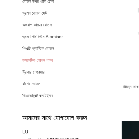
বোতল উপর খালি রোল
ভ্রমণ বোতল সেট
অঙ্গরাগ কাচের বোতল
ভ্রমণ পারফিউম Atomiser
পিএটি প্লাস্টিক বোতল
কসমেটিক লোশন পাম্প
ট্রিগার স্প্রেয়ার
বাঁশের বোতল
বিভিন্ন আকার
ডিওডোরেন্ট কনটেইনার
আমাদের সাথে যোগাযোগ করুন
LU