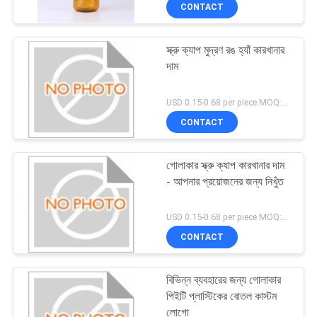
CONTACT
নিয়ন্ত্রণ
স্ক্রু ক্যাপ মুদ্রণ রঙ হ্যাঁ কারখানার
যোগাযোগ
151
দাম
করুন
প্লাস্টিক লোশন বোতল
USD 0.15-0.68 per piece MOQ:10000pcs
CONTACT
উদ্ধৃতির
জন্য
গোলাকার স্ক্রু ক্যাপ কারখানার দাম
আবেদন
- আপনার প্রয়োজনের জন্য নিখুঁত
103
USD 0.15-0.68 per piece MOQ:10000pcs
সাইট
CONTACT
ম্যাপ
প্লাস্টিক অঙ্গরাগ টিউব
বিভিন্ন ব্যবহারের জন্য গোলাকার
PRIVACY
পিইটি প্লাস্টিকের বোতল কাস্টম
লোগো