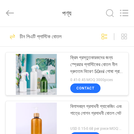
Shangyu
Haojin
Plastic
পণ্য
Co.,
Ltd..
All
Rights
বাড়ি
Reserved.
344
চীন পিএটি প্লাস্টিক বোতল
Airless অঙ্গরাগ বোতল
পণ্য
ক্রিম প্রস্তুতকারকদের জন্য
স্প্রেয়ার প্লাস্টিকের বোতল নীল
আমাদের
দ্রুততম বিতরণ 50ml পোষা প্রাণী
পরিষ্কার বোতল
সম্পর্কে
0.41-0.45 MOQ:3000pices
CONTACT
159
কারখানা
বিলাসবহুল প্রসাধনী প্যাকেজিং এবং
ভ্রমণ
অঙ্গরাগ ক্রিম জার্স
পাত্রে লোশন প্রসাধনী বোতল সেট
মান
USD 0.15-0.68 per piece MOQ:10000pcs