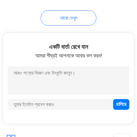
10
আরো দেখুন
ভ্রমণ বোতল সেট
একটি বার্তা রেখে যান
আমরা শীঘ্রই আপনাকে আবার কল করব!
20
অঙ্গরাগ কাচের বোতল