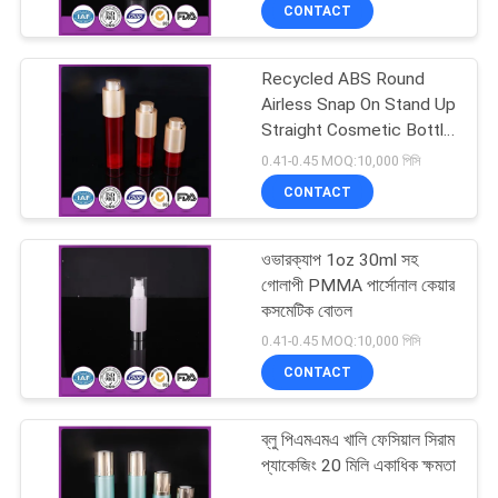
CONTACT
নিয়ন্ত্রণ
Recycled ABS Round
যোগাযোগ
151
Airless Snap On Stand Up
করুন
Straight Cosmetic Bottle
প্লাস্টিক লোশন বোতল
15ml
0.41-0.45 MOQ:10,000 পিসি
CONTACT
উদ্ধৃতির
জন্য
ওভারক্যাপ 1oz 30ml সহ
আবেদন
গোলাপী PMMA পার্সোনাল কেয়ার
কসমেটিক বোতল
103
0.41-0.45 MOQ:10,000 পিসি
সাইট
CONTACT
ম্যাপ
প্লাস্টিক অঙ্গরাগ টিউব
ব্লু পিএমএমএ খালি ফেসিয়াল সিরাম
PRIVACY
প্যাকেজিং 20 মিলি একাধিক ক্ষমতা