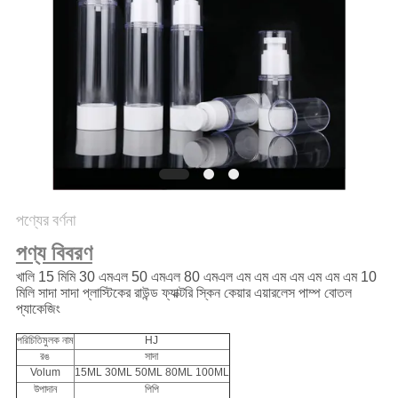
POLICY
পণ্যের বর্ণনা
পণ্য বিবরণ
খালি 15 মিমি 30 এমএল 50 এমএল 80 এমএল এম এম এম এম এম এম এম 10
মিলি সাদা সাদা প্লাস্টিকের রাউন্ড ফ্যাক্টরি স্কিন কেয়ার এয়ারলেস পাম্প বোতল
প্যাকেজিং
পরিচিতিমুলক নাম
HJ
রঙ
সাদা
Volum
15ML 30ML 50ML 80ML 100ML
উপাদান
পিপি