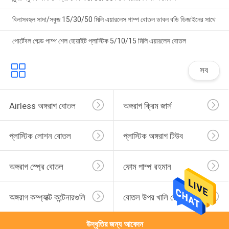
বিলাসবহুল সাদা/সবুজ 15/30/50 মিলি এয়ারলেস পাম্প বোতল ডাবল বডি ডিজাইনের সাথে
পোর্টেবল গোল্ড পাম্প শেল হোয়াইট প্লাস্টিক 5/10/15 মিলি এয়ারলেস বোতল
সব
Airless অঙ্গরাগ বোতল
অঙ্গরাগ ক্রিম জার্স
প্লাস্টিক লোশন বোতল
প্লাস্টিক অঙ্গরাগ টিউব
অঙ্গরাগ স্প্রে বোতল
ফোম পাম্প রহমান
অঙ্গরাগ কম্প্যাক্ট কন্টেনারগুলি
বোতল উপর খালি রোল
উদ্ধৃতির জন্য আবেদন