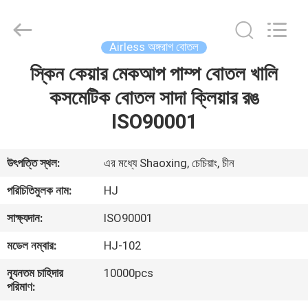
Shangyu
Haojin
Plastic
Co.,
Ltd..
Airless অঙ্গরাগ বোতল
All
Rights
স্কিন কেয়ার মেকআপ পাম্প বোতল খালি
বাড়ি
Reserved.
কসমেটিক বোতল সাদা ক্লিয়ার রঙ
পণ্য
ISO90001
আমাদের
উৎপত্তি স্থল:
এর মধ্যে Shaoxing, চেচিয়াং, চীন
সম্পর্কে
পরিচিতিমুলক নাম:
HJ
সাক্ষ্যদান:
ISO90001
কারখানা
মডেল নম্বার:
HJ-102
ভ্রমণ
ন্যূনতম চাহিদার
10000pcs
পরিমাণ:
মান