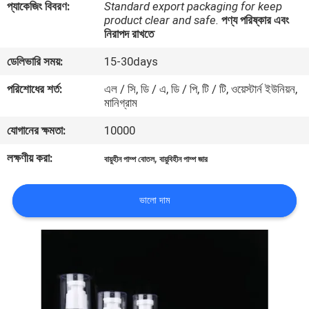
প্যাকেজিং বিবরণ:
Standard export packaging for keep
নিয়ন্ত্রণ
product clear and safe.
পণ্য পরিষ্কার এবং
নিরাপদ রাখতে
যোগাযোগ
ডেলিভারি সময়:
15-30days
করুন
পরিশোধের শর্ত:
এল / সি, ডি / এ, ডি / পি, টি / টি, ওয়েস্টার্ন ইউনিয়ন,
মানিগ্রাম
উদ্ধৃতির
যোগানের ক্ষমতা:
10000
জন্য
লক্ষণীয় করা:
,
বায়ুহীন পাম্প বোতল
বায়ুবিহীন পাম্প জার
আবেদন
ভালো দাম
সাইট
ম্যাপ
PRIVACY