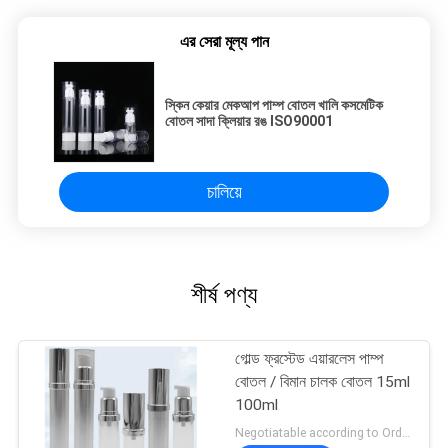
এর সেরা মূল্য পান
স্কিন কেয়ার মেকআপ পাম্প বোতল খালি কসমেটিক
বোতল সাদা ক্লিয়ার রঙ ISO90001
চালিয়ে
শীর্ষ পণ্য
গোল্ড ফ্রস্টেড এয়ারলেস পাম্প
বোতল / বিমান চালক বোতল 15ml
100ml
Negotiatable according to Order Quantity and printing Requirements MOQ:আকার প্রতি 3000pcs