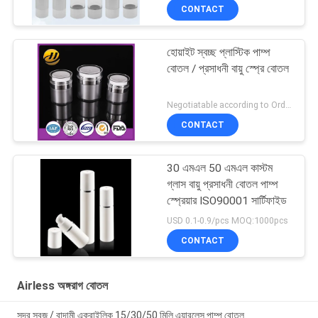
CONTACT
হোয়াইট স্বচ্ছ প্লাস্টিক পাম্প
বোতল / প্রসাধনী বায়ু স্প্রে বোতল
Negotiatable according to Order Quantity and printing Requirements MOQ:আকার প্রতি 5000pcs
CONTACT
30 এমএল 50 এমএল কাস্টম
গ্লাস বায়ু প্রসাধনী বোতল পাম্প
স্প্রেয়ার ISO90001 সার্টিফাইড
USD 0.1-0.9/pcs MOQ:1000pcs
CONTACT
Airless অঙ্গরাগ বোতল
সুন্দর সবুজ / বাদামী এক্রাইলিক 15/30/50 মিলি এয়ারলেস পাম্প বোতল