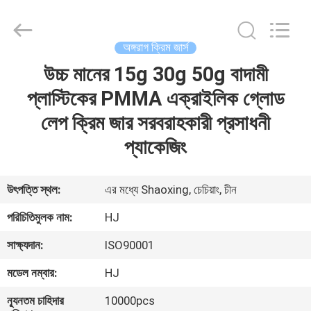
Shangyu
Haojin
Plastic
Co.,
Ltd..
অঙ্গরাগ ক্রিম জার্স
All
Rights
উচ্চ মানের 15g 30g 50g বাদামী
বাড়ি
Reserved.
প্লাস্টিকের PMMA এক্রাইলিক গ্লোড
পণ্য
লেপ ক্রিম জার সরবরাহকারী প্রসাধনী
প্যাকেজিং
আমাদের
সম্পর্কে
উৎপত্তি স্থল:
এর মধ্যে Shaoxing, চেচিয়াং, চীন
পরিচিতিমুলক নাম:
HJ
কারখানা
সাক্ষ্যদান:
ISO90001
ভ্রমণ
মডেল নম্বার:
HJ
মান
ন্যূনতম চাহিদার
10000pcs