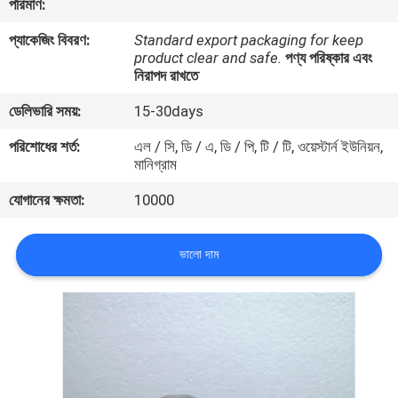
পরিমাণ:
নিয়ন্ত্রণ
প্যাকেজিং বিবরণ:
Standard export packaging for keep
product clear and safe.
পণ্য পরিষ্কার এবং
যোগাযোগ
নিরাপদ রাখতে
করুন
ডেলিভারি সময়:
15-30days
পরিশোধের শর্ত:
এল / সি, ডি / এ, ডি / পি, টি / টি, ওয়েস্টার্ন ইউনিয়ন,
উদ্ধৃতির
মানিগ্রাম
জন্য
যোগানের ক্ষমতা:
10000
আবেদন
ভালো দাম
সাইট
ম্যাপ
PRIVACY