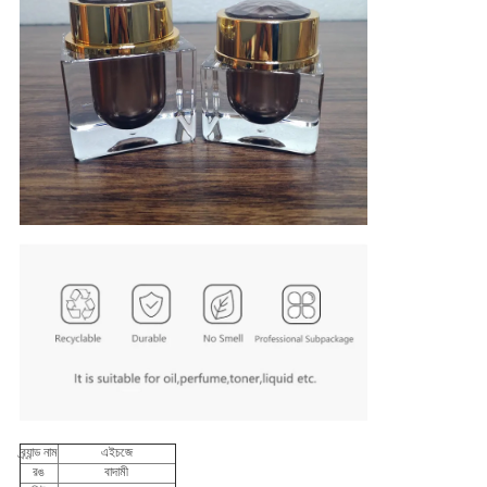
ব্র্যান্ড নাম
এইচজে
রঙ
বাদামী