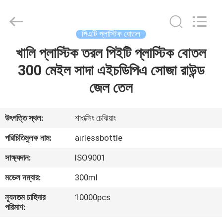
Shangyu
Haojin
Plastic
Co.,
Ltd..
পিএটি প্লাস্টিক বোতল
All
Rights
খালি প্লাস্টিক তরল পিইটি প্লাস্টিক বোতল
বাড়ি
Reserved.
300 মেইল ​​সাদা এইচডিপিএ সোজা রাউন্ড
পণ্য
জেল তেল
আমাদের
উৎপত্তি স্থল:
শাওক্সিং চেঝিয়াং
সম্পর্কে
পরিচিতিমুলক নাম:
airlessbottle
সাক্ষ্যদান:
ISO9001
কারখানা
মডেল নম্বার:
300ml
ভ্রমণ
ন্যূনতম চাহিদার
10000pcs
পরিমাণ:
মান