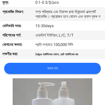
মূল্য:
0.1-0.3/$/pcs
নিয়ন্ত্রণ
প্যাকেজিং বিবরণ:
পণ্য পরিষ্কার এবং নিরাপদ রাখা স্ট্যান্ডার্ড এক্সপোর্ট
প্যাকেজিং। প্রয়োজন হলে বোতল এবং ক্যাপ পৃথক প
যোগাযোগ
ডেলিভারি সময়:
15-30days
করুন
পরিশোধের শর্ত:
ওয়েস্টার্ন ইউনিয়ন, L/C, T/T
উদ্ধৃতির
যোগানের ক্ষমতা:
প্রতি সপ্তাহে 100,000 পিসি
জন্য
লক্ষণীয় করা:
,
hdpe প্লাস্টিকের বোতল
ছোট প্লাস্টিকের বার
আবেদন
ভালো দাম
সাইট
ম্যাপ
PRIVACY