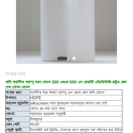
POLICY
পণ্যের বর্ণনা
খালি প্লাস্টিক শ্যাম্পু তরল বোতল 300 এমএম 500 এল হোয়াইট এইচডিডিজি রাউন্ড জেল
তেল লোশন বোতল
পণ্যের ধরন:
প্লাস্টিক উচ্চ ক্ষমতা শ্যাম্পু এবং ঝরনা জেল খালি বোতল
উপাদান:
HDPE
সারফেস হ্যান্ডলিং:
silkscreen গরম মুদ্রাঙ্কন স্থানান্তর আবরণ এবং তাই
রঙ:
কোনও রঙ করা যেতে পারে
লোগো:
গ্রাহকের প্রয়োজন অনুযায়ী
নমুনা:
বিনামূল্যে
ফোব পোর্ট:
সান্তৌ
পেমেন্ট শব্দটি:
ডিপোজিট অর্থ 50%, চালানের আগে ব্যালেন্স অর্থ পরিশোধ করা উচিত