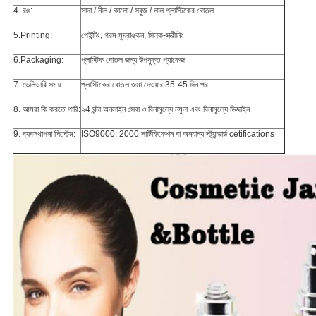
4. রঙ:
সাদা / নীল / কালো / সবুজ / লাল প্লাস্টিকের বোতল
5.Printing:
পেইন্টিং, গরম মুদ্রাঙ্কন, সিল্ক-স্ক্রীনিং
6.Packaging:
প্লাস্টিক বোতল জন্য উপযুক্ত প্যাকেজ
7. ডেলিভারি সময়:
প্লাস্টিকের বোতল জমা দেওয়ার 35-45 দিন পর
8. আমরা কি করতে পারি:
২4 ঘন্টা অনলাইন সেবা ও বিনামূল্যে নমুনা এবং বিনামূল্যে ডিজাইন
9. ব্যবস্থাপনা সিস্টেম:
ISO9000: 2000 সার্টিফিকেশন বা অন্যান্য স্ট্যান্ডার্ড cetifications