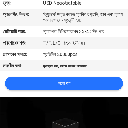
মূল্য:
USD Negotiatable
নিয়ন্ত্রণ
প্যাকেজিং বিবরণ:
স্ট্যান্ডার্ড শক্ত কাগজ প্যাকিং রপ্তানি; জার এবং ক্যাপ
আলাদাভাবে বস্তাবন্দী হয়;
যোগাযোগ
ডেলিভারি সময়:
স্যাম্পেল নিশ্চিতকরণের 35-40 দিন পরে
করুন
পরিশোধের শর্ত:
T/T, L/C, পশ্চিম ইউনিয়ন
উদ্ধৃতির
যোগানের ক্ষমতা:
প্রতিদিন 20000pcs
জন্য
লক্ষণীয় করা:
,
মুখ ক্রিম জার
কাস্টম অঙ্গরাগ প্যাকেজিং
আবেদন
ভালো দাম
সাইট
ম্যাপ
PRIVACY