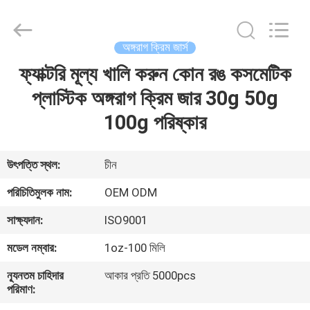
Shangyu
Haojin
Plastic
Co.,
Ltd..
অঙ্গরাগ ক্রিম জার্স
All
Rights
ফ্যাক্টরি মূল্য খালি করুন কোন রঙ কসমেটিক
বাড়ি
Reserved.
প্লাস্টিক অঙ্গরাগ ক্রিম জার 30g 50g
পণ্য
100g পরিষ্কার
আমাদের
উৎপত্তি স্থল:
চীন
সম্পর্কে
পরিচিতিমুলক নাম:
OEM ODM
সাক্ষ্যদান:
ISO9001
কারখানা
মডেল নম্বার:
1oz-100 মিলি
ভ্রমণ
ন্যূনতম চাহিদার
আকার প্রতি 5000pcs
পরিমাণ:
মান