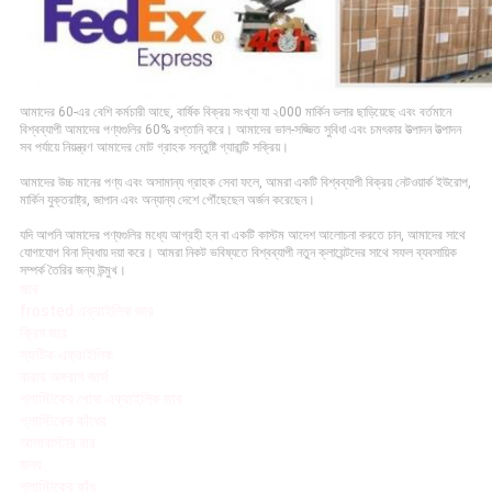
আমাদের 60-এর বেশি কর্মচারী আছে, বার্ষিক বিক্রয় সংখ্যা যা ২000 মার্কিন ডলার ছাড়িয়েছে এবং বর্তমানে
বিশ্বব্যাপী আমাদের পণ্যগুলির 60% রপ্তানি করে।
আমাদের ভাল-সজ্জিত সুবিধা এবং চমৎকার উত্পাদন উত্পাদন
সব পর্যায়ে নিয়ন্ত্রণ আমাদের মোট গ্রাহক সন্তুষ্টি গ্যারান্টি সক্রিয়।
আমাদের উচ্চ মানের পণ্য এবং অসামান্য গ্রাহক সেবা ফলে, আমরা একটি বিশ্বব্যাপী বিক্রয় নেটওয়ার্ক ইউরোপ,
মার্কিন যুক্তরাষ্ট্র, জাপান এবং অন্যান্য দেশে পৌঁছেছেন অর্জন করেছেন।
যদি আপনি আমাদের পণ্যগুলির মধ্যে আগ্রহী হন বা একটি কাস্টম আদেশ আলোচনা করতে চান, আমাদের সাথে
যোগাযোগ বিনা দ্বিধায় দয়া করে।
আমরা নিকট ভবিষ্যতে বিশ্বব্যাপী নতুন ক্লায়েন্টদের সাথে সফল ব্যবসায়িক
সম্পর্ক তৈরির জন্য উন্মুখ।
জার
frosted এক্রাইলিক জার
ক্রিম জার
স্ফটিক এক্রাইলিক
বারার অঙ্গরাগ জার্স
প্লাস্টিকের পোষা এক্রাইলিক জার
প্লাস্টিকের কাঁধের
আলাবাস্টার বার
জন্য
প্লাস্টিকের কাঁধ